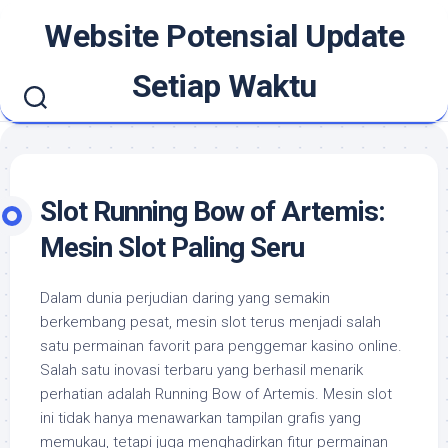
Skip
Website Potensial Update
to
content
Setiap Waktu
Slot Running Bow of Artemis:
Mesin Slot Paling Seru
Dalam dunia perjudian daring yang semakin
berkembang pesat, mesin slot terus menjadi salah
satu permainan favorit para penggemar kasino online.
Salah satu inovasi terbaru yang berhasil menarik
perhatian adalah Running Bow of Artemis. Mesin slot
ini tidak hanya menawarkan tampilan grafis yang
memukau, tetapi juga menghadirkan fitur permainan