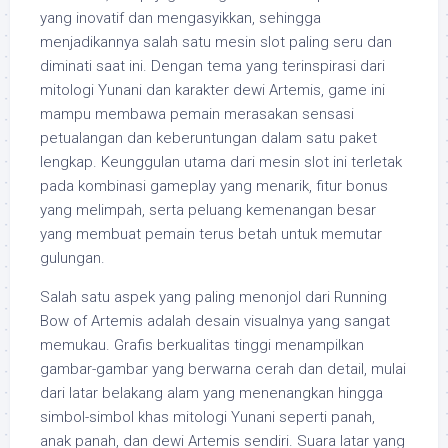
yang inovatif dan mengasyikkan, sehingga
menjadikannya salah satu mesin slot paling seru dan
diminati saat ini. Dengan tema yang terinspirasi dari
mitologi Yunani dan karakter dewi Artemis, game ini
mampu membawa pemain merasakan sensasi
petualangan dan keberuntungan dalam satu paket
lengkap. Keunggulan utama dari mesin slot ini terletak
pada kombinasi gameplay yang menarik, fitur bonus
yang melimpah, serta peluang kemenangan besar
yang membuat pemain terus betah untuk memutar
gulungan.
Salah satu aspek yang paling menonjol dari Running
Bow of Artemis adalah desain visualnya yang sangat
memukau. Grafis berkualitas tinggi menampilkan
gambar-gambar yang berwarna cerah dan detail, mulai
dari latar belakang alam yang menenangkan hingga
simbol-simbol khas mitologi Yunani seperti panah,
anak panah, dan dewi Artemis sendiri. Suara latar yang