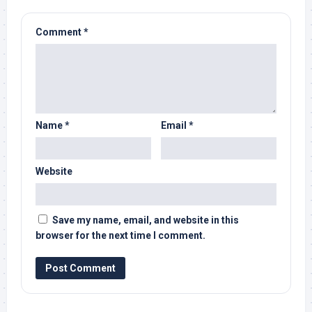
Comment
*
Name
*
Email
*
Website
Save my name, email, and website in this
browser for the next time I comment.