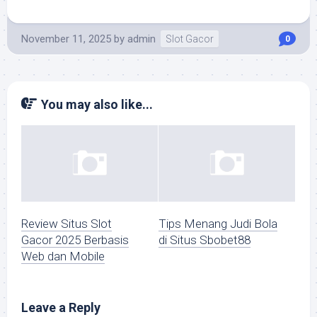
November 11, 2025
by
admin
Slot Gacor
0
You may also like...
Review Situs Slot
Tips Menang Judi Bola
Gacor 2025 Berbasis
di Situs Sbobet88
Web dan Mobile
Leave a Reply