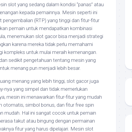
sin slot yang sedang dalam kondisi “panas” atau
nangan kepada pemainnya. Mesin seperti ini
t pengembalian (RTP) yang tinggi dan fitur-fitur
kan pemain untuk mendapatkan kombinasi
a, menemukan slot gacor bisa menjadi strategi
gkan karena mereka tidak perlu memahami
tegi kompleks untuk mulai meraih kemenangan.
an sedikit pengetahuan tentang mesin yang
ntuk menang pun menjadi lebih besar.
luang menang yang lebih tinggi, slot gacor juga
ay-nya yang simpel dan tidak memerlukan
ya, mesin ini menawarkan fitur-fitur yang mudah
n otomatis, simbol bonus, dan fitur free spin
an mudah. Hal ini sangat cocok untuk pemain
erasa takut atau bingung dengan permainan
knya fitur yang harus dipelajari. Mesin slot