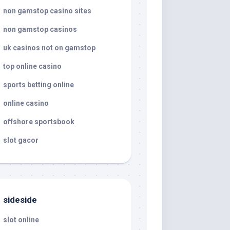
non gamstop casino sites
non gamstop casinos
uk casinos not on gamstop
top online casino
sports betting online
online casino
offshore sportsbook
slot gacor
sideside
slot online