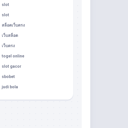
slot
slot
สล็อตเว็บตรง
เว็บสล็อต
เว็บตรง
togel online
slot gacor
sbobet
judi bola