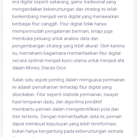
era digital seperti sekarang, game tradisional yang
mengandalkan keberuntungan dan strategi ini telah
berkembang menjadi versi digital yang menawarkan
berbagai fitur canggih. Fitur digital tidak hanya
mempermudah pengalaman bermain, tetapi juga
membuka peluang untuk analisis data dan
pengembangan strategi yang lebih akurat. Oleh karena
itu, memahami bagaimana memanfaatkan fitur digital
secara optimal menjadi kunci utama untuk menjadi ahli
dalam Money Stacks Dice.
Salah satu aspek penting dalam menguasai permainan
ini adalah pemahaman terhadap fitur digital yang
disediakan. Fitur seperti statistik permainan, riwayat
hasil lemparan dadu, dan algoritma prediktif
membantu pemain dalam mengidentifikasi pola dan
tren tertentu. Dengan memanfaatkan data ini, pemain
dapat membuat keputusan yang lebih terinformasi,
bukan hanya bergantung pada keberuntungan semata.