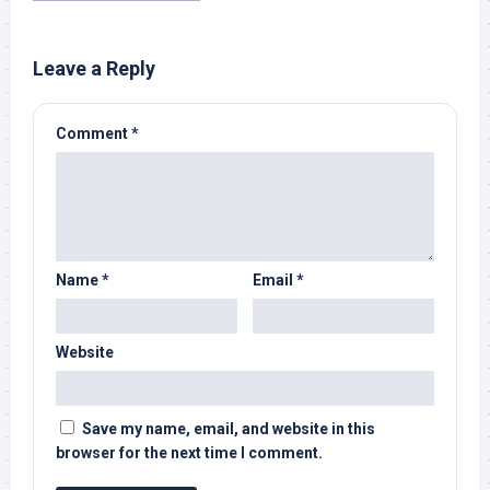
Leave a Reply
Comment
*
Name
*
Email
*
Website
Save my name, email, and website in this
browser for the next time I comment.