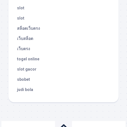
slot
slot
สล็อตเว็บตรง
เว็บสล็อต
เว็บตรง
togel online
slot gacor
sbobet
judi bola