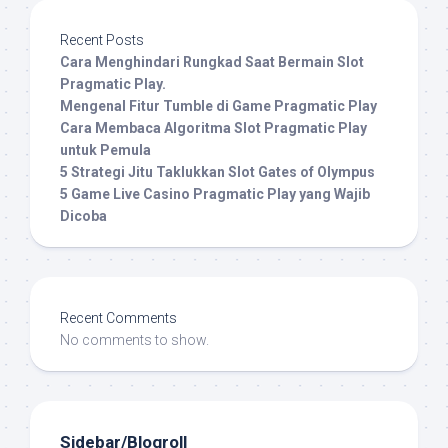
Recent Posts
Cara Menghindari Rungkad Saat Bermain Slot
Pragmatic Play.
Mengenal Fitur Tumble di Game Pragmatic Play
Cara Membaca Algoritma Slot Pragmatic Play
untuk Pemula
5 Strategi Jitu Taklukkan Slot Gates of Olympus
5 Game Live Casino Pragmatic Play yang Wajib
Dicoba
Recent Comments
No comments to show.
Sidebar/Blogroll