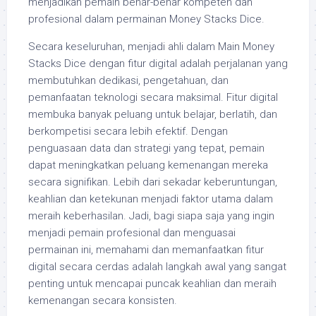
menjadikan pemain benar-benar kompeten dan
profesional dalam permainan Money Stacks Dice.
Secara keseluruhan, menjadi ahli dalam Main Money
Stacks Dice dengan fitur digital adalah perjalanan yang
membutuhkan dedikasi, pengetahuan, dan
pemanfaatan teknologi secara maksimal. Fitur digital
membuka banyak peluang untuk belajar, berlatih, dan
berkompetisi secara lebih efektif. Dengan
penguasaan data dan strategi yang tepat, pemain
dapat meningkatkan peluang kemenangan mereka
secara signifikan. Lebih dari sekadar keberuntungan,
keahlian dan ketekunan menjadi faktor utama dalam
meraih keberhasilan. Jadi, bagi siapa saja yang ingin
menjadi pemain profesional dan menguasai
permainan ini, memahami dan memanfaatkan fitur
digital secara cerdas adalah langkah awal yang sangat
penting untuk mencapai puncak keahlian dan meraih
kemenangan secara konsisten.