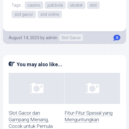
Tags:
casino
judi bola
sbobet
slot
slot gacor
slot online
August 14, 2025
by
admin
Slot Gacor
0
You may also like...
Slot Gacor dan
Fitur-Fitur Spesial yang
Gampang Menang,
Menguntungkan
Cocok untuk Pemula