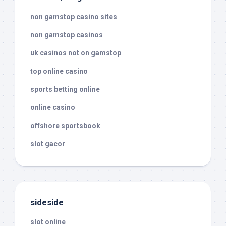
non gamstop casino sites
non gamstop casinos
uk casinos not on gamstop
top online casino
sports betting online
online casino
offshore sportsbook
slot gacor
sideside
slot online