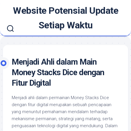
Skip
Website Potensial Update
to
content
Setiap Waktu
Menjadi Ahli dalam Main
Money Stacks Dice dengan
Fitur Digital
Menjadi ahli dalam permainan Money Stacks Dice
dengan fitur digital merupakan sebuah pencapaian
yang menuntut pemahaman mendalam terhadap
mekanisme permainan, strategi yang matang, serta
penguasaan teknologi digital yang mendukung. Dalam