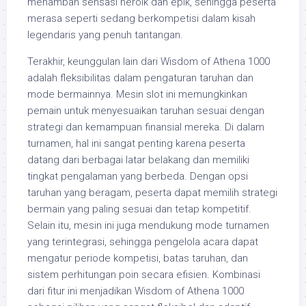
menambah sensasi heroik dan epik, sehingga peserta
merasa seperti sedang berkompetisi dalam kisah
legendaris yang penuh tantangan.
Terakhir, keunggulan lain dari Wisdom of Athena 1000
adalah fleksibilitas dalam pengaturan taruhan dan
mode bermainnya. Mesin slot ini memungkinkan
pemain untuk menyesuaikan taruhan sesuai dengan
strategi dan kemampuan finansial mereka. Di dalam
turnamen, hal ini sangat penting karena peserta
datang dari berbagai latar belakang dan memiliki
tingkat pengalaman yang berbeda. Dengan opsi
taruhan yang beragam, peserta dapat memilih strategi
bermain yang paling sesuai dan tetap kompetitif.
Selain itu, mesin ini juga mendukung mode turnamen
yang terintegrasi, sehingga pengelola acara dapat
mengatur periode kompetisi, batas taruhan, dan
sistem perhitungan poin secara efisien. Kombinasi
dari fitur ini menjadikan Wisdom of Athena 1000