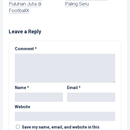
Puluhan Juta di
Paling Seru
FootballX
Leave a Reply
Comment
*
Name
*
Email
*
Website
Save my name, email, and website in this