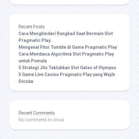
Recent Posts
Cara Menghindari Rungkad Saat Bermain Slot
Pragmatic Play.
Mengenal Fitur Tumble di Game Pragmatic Play
Cara Membaca Algoritma Slot Pragmatic Play
untuk Pemula
5 Strategi Jitu Taklukkan Slot Gates of Olympus
5 Game Live Casino Pragmatic Play yang Wajib
Dicoba
Recent Comments
No comments to show.