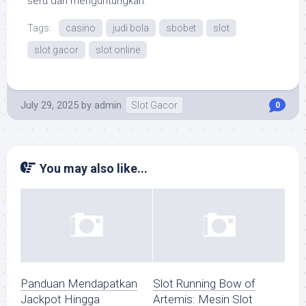
seru dan menguntungkan.
Tags:
casino
judi bola
sbobet
slot
slot gacor
slot online
July 29, 2025
by
admin
Slot Gacor
0
You may also like...
Panduan Mendapatkan
Slot Running Bow of
Jackpot Hingga
Artemis: Mesin Slot